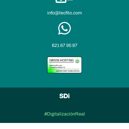
info@tecfito.com
621 67 95 87
#DigitalizaciónReal