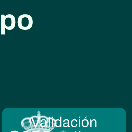
mpo
Validación