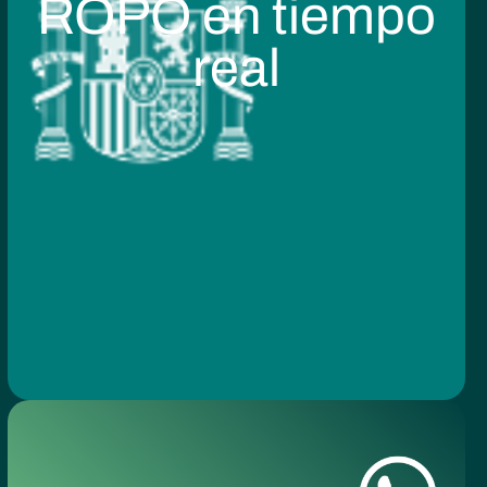
ROPO en tiempo
real