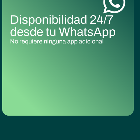
Disponibilidad 24/7
desde tu WhatsApp
No requiere ninguna app adicional