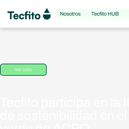
Nosotros
Tecfito HUB
Ver todo
Tecfito participa en la 
de sostenibilidad en el
verde de ACPO