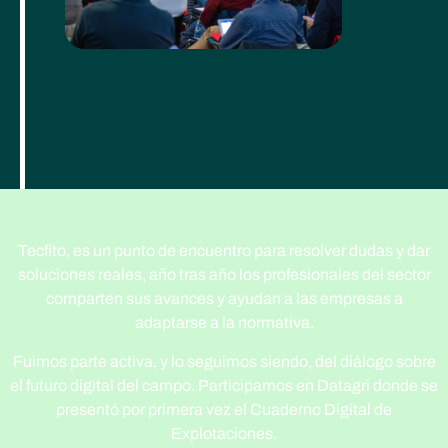
Tecfito, es un punto de encuentro para resolver dudas y dar
soluciones reales, año tras año los profesionales del sector
comparten sus avances y ayudan a las empresas a
adaptarse a la normativa.
Fuimos parte activa, y lo seguimos siendo, del diálogo sobre
el futuro digital del campo. Participamos en Datagri donde se
presentó por primera vez el Cuaderno Digital de
Explotaciones.