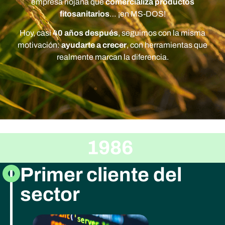
empresa riojana que
comercializa productos
fitosanitarios
… ¡en MS-DOS!
Hoy, casi
40 años después
, seguimos con la misma
motivación:
ayudarte a crecer
, con herramientas que
realmente marcan la diferencia.
1986
Primer cliente del
sector