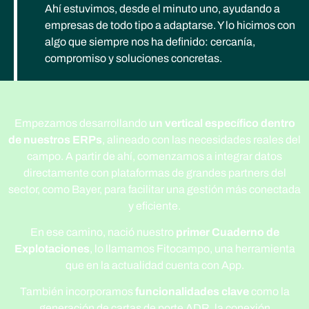
Ahí estuvimos, desde el minuto uno, ayudando a
empresas de todo tipo a adaptarse. Y lo hicimos con
algo que siempre nos ha definido: cercanía,
compromiso y soluciones concretas.
Empezamos desarrollando
un vertical específico dentro
de nuestros ERPs
, alineado con las necesidades reales del
campo. A partir de ahí, comenzamos a integrar datos
directamente con plataformas de grandes partners del
sector, como Bayer, para facilitar una gestión más conectada
y eficiente.
En ese camino, nació nuestro
primer
Cuaderno de
Explotaciones
, lo llamamos Fitocampo, una herramienta
que en la actualidad cuenta con App.
También incorporamos
funcionalidades clave
como la
generación de cartas de porte ADR, la conexión