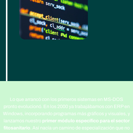
Lo que arrancó con los primeros sistemas en MS-DOS
pronto evolucionó. En los 2000 ya trabajábamos con ERP en
Windows, incorporando programas más gráficos y visuales, y
lanzamos nuestro
primer módulo específico para el sector
fitosanitario
. Así nacía un camino de especialización que no