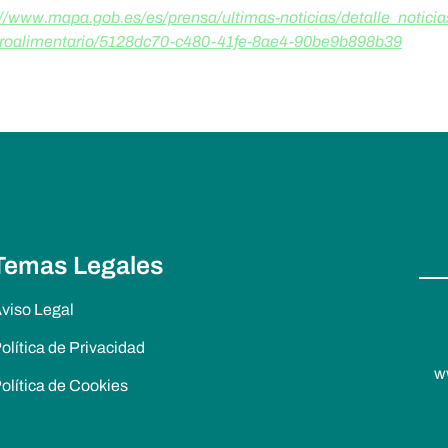
/www.mapa.gob.es/es/prensa/ultimas-noticias/detalle_noticias
agroalimentario/5128dc70-c480-41fe-8ae4-90be9b898b39
Temas Legales
viso Legal
olítica de Privacidad
w
olítica de Cookies