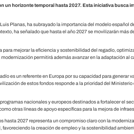
 un horizonte temporal hasta 2027. Esta iniciativa busca imp
, Luis Planas, ha subrayado la importancia del modelo español 
ontexto, ha señalado que hasta el año 2027 se movilizarán más d
a para mejorar la eficiencia y sostenibilidad del regadío, optimi
a modernización permitirá además avanzar en la adaptación al c
adío es un referente en Europa por su capacidad para generar va
vilización de estos fondos responde a la prioridad del Ministerio
 programas nacionales y europeos destinados a fortalecer el sect
omo otras líneas de apoyo específicas para la mejora de infraes
os hasta 2027 representa un compromiso claro con la moderniza
, favoreciendo la creación de empleo y la sostenibilidad ambient