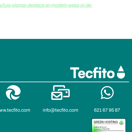
/luis-planas-destaca-el-modelo-espa-ol-de-
ww.tecfito.com
info@tecfito.com
621 67 95 87