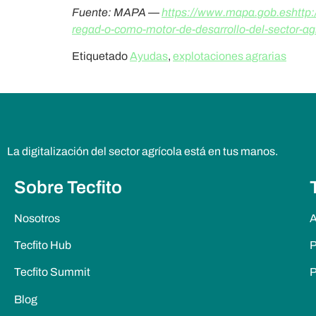
Fuente: MAPA —
https://www.mapa.gob.eshttp:/
regad-o-como-motor-de-desarrollo-del-sector-
Etiquetado
Ayudas
,
explotaciones agrarias
La digitalización del sector agrícola está en tus manos.
Sobre Tecfito
Nosotros
A
Tecfito Hub
P
Tecfito Summit
P
Blog