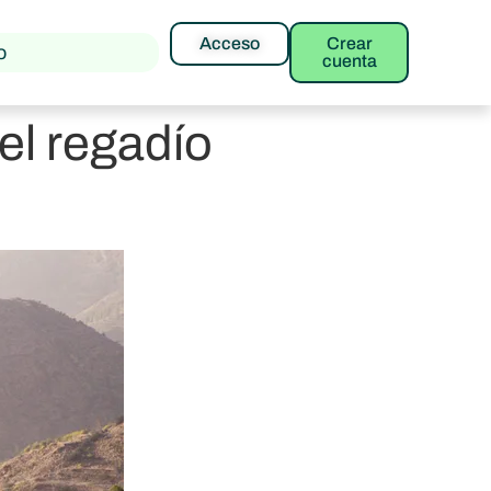
Acceso
Crear
o
cuenta
el regadío