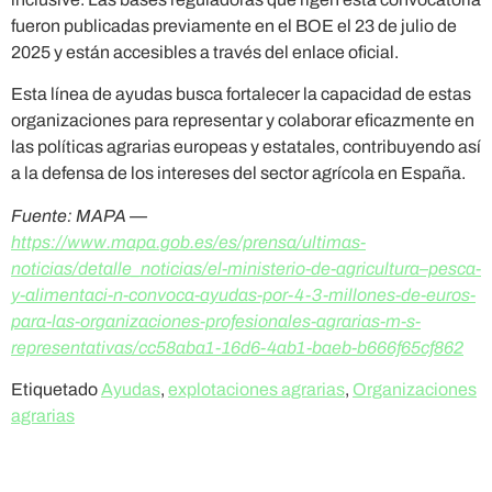
fueron publicadas previamente en el BOE el 23 de julio de
2025 y están accesibles a través del enlace oficial.
Esta línea de ayudas busca fortalecer la capacidad de estas
organizaciones para representar y colaborar eficazmente en
las políticas agrarias europeas y estatales, contribuyendo así
a la defensa de los intereses del sector agrícola en España.
Fuente: MAPA —
https://www.mapa.gob.es/es/prensa/ultimas-
noticias/detalle_noticias/el-ministerio-de-agricultura–pesca-
y-alimentaci-n-convoca-ayudas-por-4-3-millones-de-euros-
para-las-organizaciones-profesionales-agrarias-m-s-
representativas/cc58aba1-16d6-4ab1-baeb-b666f65cf862
Etiquetado
Ayudas
,
explotaciones agrarias
,
Organizaciones
agrarias